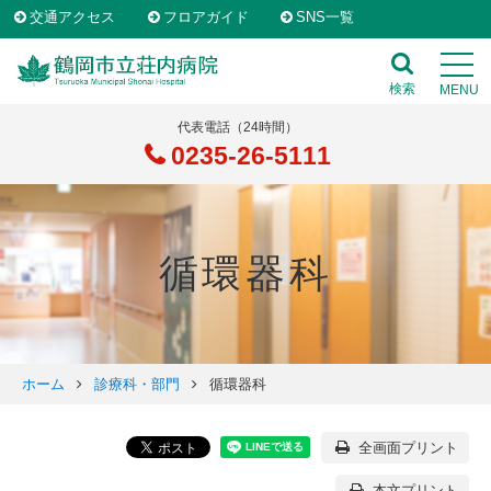
交通アクセス
フロアガイド
SNS一覧
toggl
navig
MENU
検索
代表電話（24時間）
0235-26-5111
循環器科
ホーム
診療科・部門
循環器科
全画面プリント
本文プリント